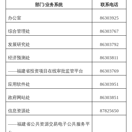
部门
/业务系统
联系电话
办公室
86303925
综合管理处
86303767
发展研究处
86303792
经济预测处
86303811
——福建省
投资项目在线审批监管平台
86303769
应用软件处
86303951
政府网站处
86303851
信息资源处
87825650
——福建省公共资源交易电子公共服务平