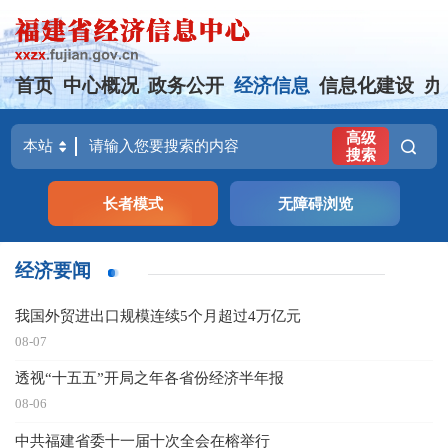
首页
中心概况
政务公开
经济信息
信息化建设
办
高级
搜索
长者模式
无障碍浏览
经济要闻
我国外贸进出口规模连续5个月超过4万亿元
08-07
透视“十五五”开局之年各省份经济半年报
08-06
中共福建省委十一届十次全会在榕举行