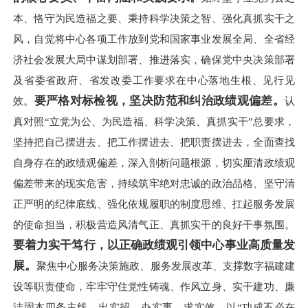
本、恪守为民造福之要、秉持科学决策之智、强化真抓实干之
风，自觉将中心各项工作放到党和国家事业发展全局、全省经
济社会发展大局中谋划部署、推进落实，确保党中央决策部署
及省委省政府、省发改委工作要求在中心落地生根、见行见
要严格对标检视，坚决防范和纠治政绩观偏差。
效。
认
真对照“立党为公、为民造福、科学决策、真抓实干”总要求，
坚持把自己摆进去、把工作摆进去、把职责摆进去，全面查找
自身存在的政绩观偏差，深入剖析问题根源，切实厘清政绩观
偏差带来的现实危害，持续筑牢绝对忠诚的政治品格、坚守清
正严明的纪律底线、强化依规履职的制度思维、扛起服务发展
的使命担当，积极营造风清气正、真抓实干的良好干事氛围。
要着力实干笃行，以正确政绩观引领中心事业高质量发
展。
聚焦中心服务决策施政、服务发展改革、支撑数字福建建
设等职责使命，牢牢守住党性铸魂、作风立身、实干建功、廉
洁固本四条主线，出实招、办实事、求实效，以“功成不必在