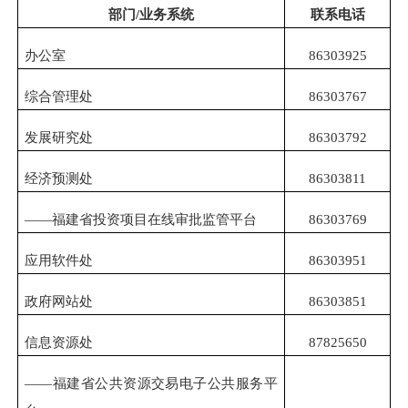
部门
/业务系统
联系电话
办公室
86303925
综合管理处
86303767
发展研究处
86303792
经济预测处
86303811
——福建省
投资项目在线审批监管平台
86303769
应用软件处
86303951
政府网站处
86303851
信息资源处
87825650
——福建省公共资源交易电子公共服务平