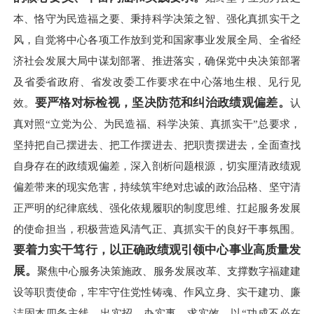
本、恪守为民造福之要、秉持科学决策之智、强化真抓实干之
风，自觉将中心各项工作放到党和国家事业发展全局、全省经
济社会发展大局中谋划部署、推进落实，确保党中央决策部署
及省委省政府、省发改委工作要求在中心落地生根、见行见
要严格对标检视，坚决防范和纠治政绩观偏差。
效。
认
真对照“立党为公、为民造福、科学决策、真抓实干”总要求，
坚持把自己摆进去、把工作摆进去、把职责摆进去，全面查找
自身存在的政绩观偏差，深入剖析问题根源，切实厘清政绩观
偏差带来的现实危害，持续筑牢绝对忠诚的政治品格、坚守清
正严明的纪律底线、强化依规履职的制度思维、扛起服务发展
的使命担当，积极营造风清气正、真抓实干的良好干事氛围。
要着力实干笃行，以正确政绩观引领中心事业高质量发
展。
聚焦中心服务决策施政、服务发展改革、支撑数字福建建
设等职责使命，牢牢守住党性铸魂、作风立身、实干建功、廉
洁固本四条主线，出实招、办实事、求实效，以“功成不必在