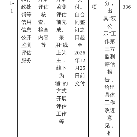
1-
分，
政处
评估
监测
付。
项
33600
1
出
罚等
核
评估
自合
具“双
信用
查、
前完
同签
公
信息
检查
成、
订之
示”工
公开
内容
采
日起
作第
监测
等
用“线
至
三方
评估
上为
2026
监测
服务
主，
年12
评估
线下
月25
报
为
日前
告，
辅”的
交付
给出
方式
具体
开展
工作
评估
改进
工作
意
等
见，
推