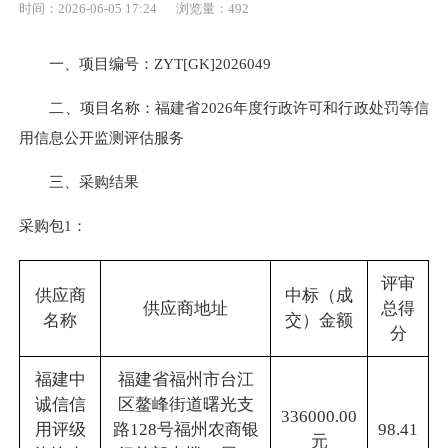
时间：2026-06-05 17:24
浏览量：492
一、项目编号：ZYT[GK]2026049
二、项目名称：福建省2026年度行政许可和行政处罚等信
用信息公开监测评估服务
三、采购结果
采购包1：
评审
供应商
中标（成
供应商地址
总得
名称
交）金额
分
福建中
福建省福州市台江
诚信信
区鳌峰街道曙光支
336000.00
用评级
路128号福州农商银
98.41
元