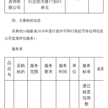
咨询有
行总部大楼17层03
限公司
单元
四、主要标的信息
采购包1(福建省2026年度行政许可和行政处罚等信用信息
公开监测评估服务)：
服务类
品
采购
服务
服务
服务
单
服务
目
金额(
标的
范围
要求
时间
位
标准
号
通过
核查
信用
数