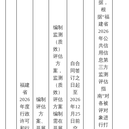
据，
根
据“福
建省
编制
2026
监测
年公
（质
共信
效）
用信
评估
息第
方
自合
三方
案，
同签
监测
监测
订之
评估
福建
（质
日起
指
省
效）
至
南”对
2026
编制
评估
2026
各被
年度
评估
方案
年12
评对
行政
方
编制
月25
象进
许可
案、
需在
日前
行打
和行
开展
开展
交