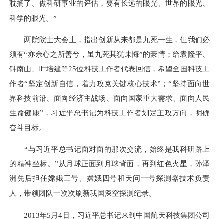
耽搁了。做科研事业的评估，要有长远的眼光、世界的眼光、
科学的眼光。”
两院院士大会上，指出创新从来都是九死一生，但我们必
须有“亦余心之所善兮，虽九死其犹未悔”的豪情；给袁隆平、
钟南山、叶培建等25位科技工作者代表回信，希望全国科技工
作者“坚定创新自信，着力攻克关键核心技术”；“坚持面向世
界科技前沿、面向经济主战场、面向国家重大需求、面向人民
生命健康”，习近平总书记为科技工作者划定主攻方向，明确
奋斗目标。
“与习近平总书记面对面的那次交流，始终是我科研路上
的精神坐标。”从月球正面到月球背面，再到红色火星，孙泽
洲先后担任嫦娥三号、嫦娥四号和天问一号探测器技术负责
人，带领团队一次次刷新我国深空探测纪录。
2013年5月4日，习近平总书记来到中国航天科技集团公司