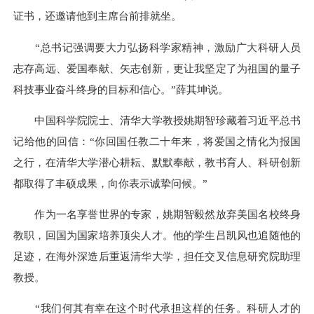
证书，还邀请他到主席台前排就坐。
“总书记强调要大力弘扬科学家精神，激励广大科研人员
志存高远、爱国奉献、矢志创新，更让我坚定了为祖国的量子
科技事业奋斗终身的目标和信心。”薛其坤说。
中国科学院院士、清华大学教授姚期智珍藏着习近平总书
记给他的回信：“你回国任教二十年来，将爱国之情化为报国
之行，在清华大学潜心耕耘、默默奉献，教书育人、科研创新
都取得了丰硕成果，向你表示诚挚问候。”
作为一名享誉世界的专家，姚期智毅然放弃美国名校终身
教职，回国为国家培养顶尖人才。他的学生吕凯风也追随他的
足迹，在海外深造后重返清华大学，担任交叉信息研究院助理
教授。
“我们何其有幸在这个时代承担这样的任务。科研人才的