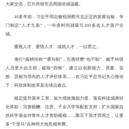
大家交流，芯片所研究员周国倍感温暖。
40多年前，习近平同志敏锐洞察河北正定的发展短板，专
门制定“人才九条”，一年多时间就吸引200多名人才落户古
城。
重视人才、爱惜人才、成就人才，一以贯之。
推行“揭榜挂帅”“赛马制”，完善经费“包干制”，赋予科研
人员更大自主权；破除“四唯”，建立以创新能力、质量、实
效、贡献为导向的人才评价体系……在习近平总书记关心推动
下，科技体制改革直击堵点难点。
稳定提升基本工资、加大绩效激励力度、落实科技成果转
化奖励；完善薪酬、住房、子女入学等配套支持；扩大国家自
然科学基金对青年人才资助规模……聚天下英才而用之，让更
多“千里马”在神州大地竞相奔腾。