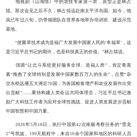
电视剧《山海情》中的农技专家凌一农，原型正是林占
熺。那次会见之后不久，林占熺远赴南太平洋岛国。如今，他
虽已年过八旬，仍带领团队在世界各地举办培训班、建设示范
基地。
“使菌草技术成为造福广大发展中国家人民的‘幸福草’，这
是习近平总书记的期许，也是科技真正的价值。”林占熺说。
强调“让北斗系统更好服务全球、造福人类”，肯定青蒿
素“挽救了全球特别是发展中国家数百万人的生命”，点赞“杂
交水稻远播五大洲近70国，为各国粮食增产和农业发展作出突
出贡献”……秉持构建人类命运共同体理念，习近平总书记激
励广大科技工作者为应对全球性挑战、促进人类发展进步贡献
中国智慧和中国力量。
2026年5月18日，执行中国第42次南极考察任务的“雪龙
2”号凯旋。199天航程中，来自10余个国家和地区的科研人员