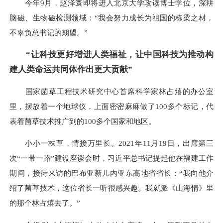
今年9月，赵泽寰即将进入北京大学攻读博士学位，深耕
脑磁、生物磁检测领域：“我会努力成长为祖国的栋梁之材，
不辜负总书记的期望。”
“让科技更好增进人类福祉，让中国科技为推动构
建人类命运共同体作出更大贡献”
国家菌草工程技术研究中心首席科学家林占熺的办公室
里，摆放着一个地球仪，上面密密麻麻做了100多个标记，代
表着菌草技术推广到的100多个国家和地区。
小小一株草，情接万里长。2021年11月19日，出席第三
次“一带一路”建设座谈会时，习近平总书记提起他在福建工作
期间，接待来访的巴布亚新几内亚东高地省省长：“我向他介
绍了菌草技术，这位省长一听很感兴趣。我就派《山海情》里
的那个林占熺去了。”