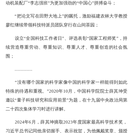
动机装配厂“李志强班”为更加强劲的“中国心”拼搏奋斗；
“把论文写在田野大地上”的嘱托，激励福建农林大学教授
廖红继续带领科技特派员团队穿行在山间茶园；
设立“全国科技工作者日”、评选表彰“国家工程师奖”，持
续营造尊重劳动、尊重知识、尊重人才、尊重创造的社会氛
围；
…………
“没有哪个国家的科学家像中国的科学家一样能得到如此
特殊的待遇和重视。”2020年10月，中国科学院院士薛其坤受
邀以“量子科技研究和应用前景”为题，在十九届中央政治局第
二十四次集体学习时进行讲解。
2024年6月，薛其坤摘取2023年度国家最高科学技术奖，
习近平总书记同他亲切握手、表示祝贺，为他佩戴奖章、颁授