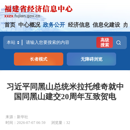
首页
中心概况
政务公开
经济信息
信息化建设
办
高级
搜索
长者模式
无障碍浏览
习近平同黑山总统米拉托维奇就中
国同黑山建交20周年互致贺电
来源：新华社
时间：2026-07-07 06:59
浏览量：32