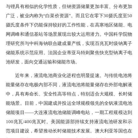
与锂具有相似的化学性质，但钠资源储量更加丰富、分布更加
广泛，被业内称为“白菜价资源”。而且它在零下30摄氏度至50
摄氏度条件下仍能保持较好的工作性能，在高寒地区储能、电
网调峰和通信基站等场景展现出较大运用潜力。中国科学院物
理研究所与中科海钠联合建成量产线，实现百兆瓦时级钠离子
储能系统示范应用。法国企业蒂亚马特则聚焦快充型钠离子电
池研发，面向交通运输和储能市场。
近年来，液流电池商业化进程也明显提速。与传统电池将
能量储存在电极内部不同，液流电池将能量储存在外部电解液
中，具有寿命长、安全性高等特点，特别适合大规模、长时储
能场景。目前，中国建成并投运全球规模领先的全钒液流电池
储能项目——大连液流电池储能调峰电站，一期工程规模达到
100兆瓦/400兆瓦时。美国能源部持续支持液流电池研发和示
范项目建设，希望推动长时储能技术发展。澳大利亚等国也在