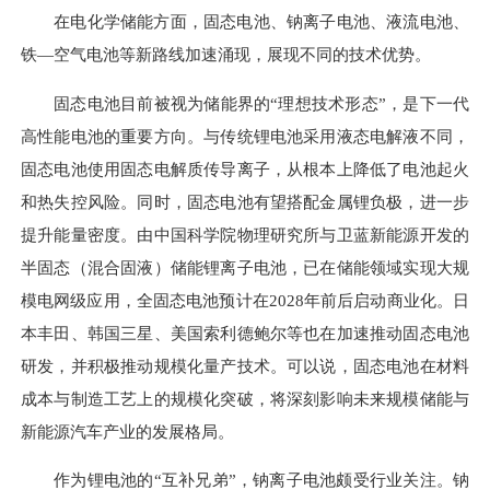
在电化学储能方面，固态电池、钠离子电池、液流电池、
铁—空气电池等新路线加速涌现，展现不同的技术优势。
固态电池目前被视为储能界的“理想技术形态”，是下一代
高性能电池的重要方向。与传统锂电池采用液态电解液不同，
固态电池使用固态电解质传导离子，从根本上降低了电池起火
和热失控风险。同时，固态电池有望搭配金属锂负极，进一步
提升能量密度。由中国科学院物理研究所与卫蓝新能源开发的
半固态（混合固液）储能锂离子电池，已在储能领域实现大规
模电网级应用，全固态电池预计在2028年前后启动商业化。日
本丰田、韩国三星、美国索利德鲍尔等也在加速推动固态电池
研发，并积极推动规模化量产技术。可以说，固态电池在材料
成本与制造工艺上的规模化突破，将深刻影响未来规模储能与
新能源汽车产业的发展格局。
作为锂电池的“互补兄弟”，钠离子电池颇受行业关注。钠