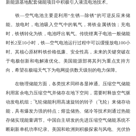
新能源基地配套储能项目中积极引入液流电池技术。
铁—空气电池主要是利用“生锈—除锈”的可逆反应来储
能。放电时，电池吸入空气中的氧气，将铁金属锈蚀；充电
时，铁锈转化为铁，电池呼出氧气。传统锂离子电池一般储能
时长2至10小时，铁—空气电池运行过程中可以缓慢放电100小
时。其核心原材料铁价格低廉、安全性高，未来的关键突破在
于电极创新和电解液优化。美国能源部将其列为重点支持方
向，希望在极端天气下为电网提供数天级别的电力保障。
在物理储能方面，各类技术同样各显神通。压缩空气储能
利用富余电力压缩空气并储存在地下空间，需要时释放空气驱
动发电机组；飞轮储能利用高速旋转的转子（飞轮）来储存动
能，具有爆发力强的特点；熔盐储热、储冷等技术则通过热能
存储实现能量调节。中国自主研发的先进压缩空气储能系统不
断刷新单机功率纪录。美国和欧洲则积极探索与风电、光伏协