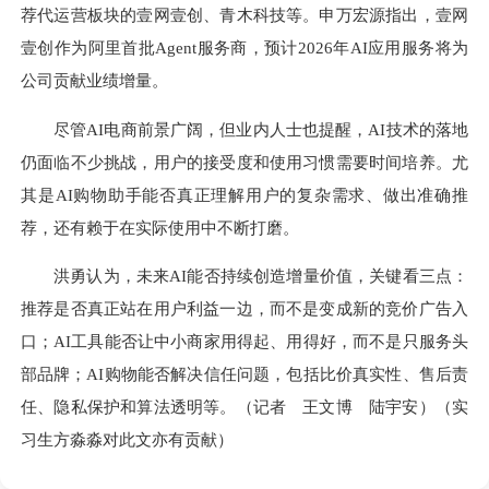
荐代运营板块的壹网壹创、青木科技等。申万宏源指出，壹网
壹创作为阿里首批Agent服务商，预计2026年AI应用服务将为
公司贡献业绩增量。
尽管AI电商前景广阔，但业内人士也提醒，AI技术的落地
仍面临不少挑战，用户的接受度和使用习惯需要时间培养。尤
其是AI购物助手能否真正理解用户的复杂需求、做出准确推
荐，还有赖于在实际使用中不断打磨。
洪勇认为，未来AI能否持续创造增量价值，关键看三点：
推荐是否真正站在用户利益一边，而不是变成新的竞价广告入
口；AI工具能否让中小商家用得起、用得好，而不是只服务头
部品牌；AI购物能否解决信任问题，包括比价真实性、售后责
任、隐私保护和算法透明等。（记者 王文博 陆宇安）（实
习生方淼淼对此文亦有贡献）