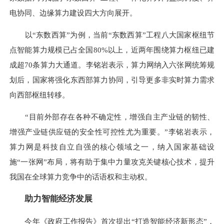
电协同、边缘算力建设四大方向展开。
以“东数西算”为例，当前“东数西算”工程八大国家枢纽节
点智能算力规模已占全国80%以上，近两年围绕算力枢纽已建
成超70条算力大通道。李铭岩表示，算力网纳入六张网统筹规
划后，国家将强化东西部算力协同，引导更多非实时算力需求
向西部枢纽转移。
“目前外部存在各种不确定性，增强自主产业链的韧性、
增强产业链供应链的安全性可控性尤为重要。”李铭岩表示，
算力网是科技自立自强的核心领域之一，纳入国家基础设
施“一张网”布局，将有助于集中力量攻克关键核心技术，提升
我国在全球算力竞争中的话语权和主动权。
助力智能经济发展
今年《政府工作报告》首次提出“打造智能经济新形态”，