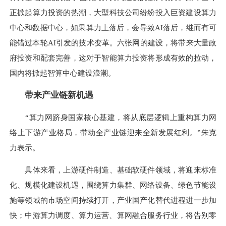
正掀起算力投资的热潮，大型科技公司纷纷投入巨资建设算力
中心和数据中心，如果算力上落后，会导致AI落后，继而有可
能错过本轮AI引发的技术变革。六张网的建设，将带来大量政
府投资和配套完善，这对于智能算力投资将形成有效的拉动，
国内将掀起智算中心建设浪潮。
带来产业链新机遇
“算力网跻身国家核心基建，将从底层逻辑上重构算力网
络上下游产业格局，带动全产业链迎来全新发展红利。”朱克
力表示。
具体来看，上游硬件制造、基础软硬件领域，将迎来标准
化、规模化建设机遇，围绕算力集群、网络设备、绿色节能设
施等领域的市场空间持续打开，产业国产化替代进程进一步加
快；中游算力调度、算力运营、算网融合服务行业，将告别零