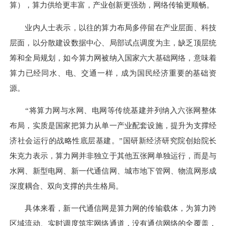
算），算力供给更丰富，产业创新更强劲，网络传输更顺畅。
业内人士表示，以往的算力布局多停留在产业层面、科技
层面，以分散建设数据中心、局部试点调度为主，缺乏顶层统
筹和全局规划，如今算力网被纳入国家六大基础网络，意味着
算力已经同水、电、交通一样，成为国民经济重要的基础资
源。
“将算力网与水网、电网等传统基建并列纳入六张网整体
布局，实质是国家把算力从单一产业配套设施，提升为支撑经
济社会运行的战略性底层基建。”国研新经济研究院创始院长
朱克力表示，算力网并非独立于其他五张网单独运行，而是与
水网、新型电网、新一代通信网、城市地下管网、物流网形成
深度耦合、双向支撑的共生格局。
具体来看，新一代通信网是算力网的传输载体，为算力跨
区域流动、实时调度筑牢网络通道，没有通信网络的全覆盖，