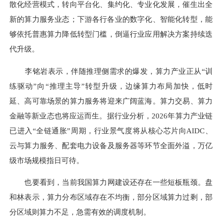
散化经营模式，转向平台化、集约化、专业化发展，催生出全
新的算力服务业态；下游各行各业的数字化、智能化转型，能
够依托普惠算力降低转型门槛，倒逼行业应用解决方案持续迭
代升级。
李铭岩表示，伴随推理侧需求的爆发，算力产业正从“训
练驱动”向“推理主导”转型升级，边缘算力布局加快，低时
延、高可靠场景的算力服务将迎来广阔蓝海。算力交易、算力
金融等新业态也将应运而生。据行业分析，2026年算力产业链
已进入“全链通胀”周期，行业景气度将从核心芯片向AIDC、
云与算力服务、配套电力设备及服务器等环节全面外溢，万亿
级市场规模指日可待。
也要看到，当前我国算力网建设还存在一些短板瓶颈。盘
和林表示，算力分布区域存在不均衡，部分区域算力过剩，部
分区域则算力不足，急需有效的调度机制。